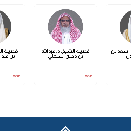
. سعد بن
فضيلة الشيخ: د. عبدالله
فضيلة الش
ان
بن دجين السهلي
بن عبدا