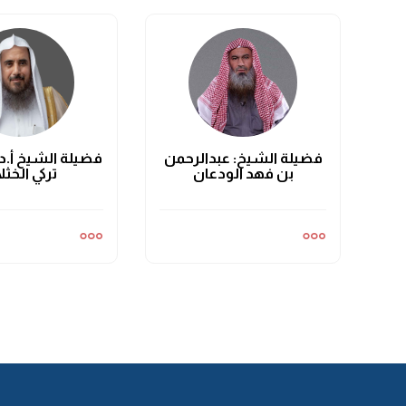
فضيلة الشيخ: عبدالرحمن
فضيلة الشيخ أ.د
بن فهد الودعان
تركي الخثل