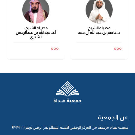
فضيلة الشيخ
فضيلة الشيخ:
د. عاصم بن عبدالله آل حمد
أ.د. عبدالله بن عبدالرحمن
الشثري
عن الجمعية
جمعية هداة مرخصة من المركز الوطني لتنمية القطاع غير الربحي برقم (٣٣٢٢)