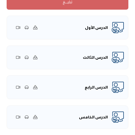
تبليــــغ
هذا كتاب "أخصر المختصرات"، ولا نزال في مُقدمته، يقول -رَحِمَهُ
اللهُ:
(فَقَدْ سَنَحَ بِخَلَدِي أَنْ أَخْتَصِرَ كِتَابِي)
وسنح يعني: عرض له
وتيسر، يقال: سنحت الفرصة إذا تيسرت الأمور، فهذا من توفيق
الله -جَلَّ وَعَلَا- لهذا الإمام، لَمَّا رأى فائدة كتابه الأول والحاجة إلى
الدرس الأول
اختصاره، مع أنَّ هذا المختصر كان أوسع من مختصره، فكان فيه
من الفائدة والنفع الشيء الكثير، وهذا توفيق الله -جَلَّ وَعَلَا-
لعبده، أنه إذا بدأ الخير وفَّقَه الله لتمامه وكماله، فكل من بدأ خيراً
يُوشك أن يُبَلِّغَه الله -جَلَّ وَعَلَا- الفضل والرفعة فيه.
الدرس الثالث
وهذا الكتاب هو مختصرٌ لمختصرٍ أنفع ما يكون للطلاب، وهو على
مذهب الإمام أحمد بن حنبل، والدراسة على مذهب ما هو من
أنفع ما يكون للطالب؛ لأنَّ العلم مبنيٌ على الاستدلال،
الدرس الرابع
والاستدلال له أصول، فإذا لم يكن للطالب استدلال وأصول
يمشي عليها فإنه يُوشك أن يتعارض قوله، ويتناقض في
المسائل ولا تطرد عليه، ففي مسألة على سبيل المثال يكون قد
أخذ لزومها بقول صحابة رسول الله ﷺ، باعتبار أن أقوال الصحابة
الدرس الخامس
حجة كما هو مذهب الحنابلة، ثم يأتي إلى مسألة أخرى فيقول بضد
ذلك مع أنَّ فيها قول للصحابي فيكون قد تعارض قوله ولم
يطرد استدلاله، فيقع في الخلل والخطأ، ولأجل ذلك الفقهاء