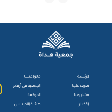
ن الأحكام التي يحتاج إليها في ذلك.
، ولكن في أول ما جمع منها في أبواب المعاملات، ذكر أصولًا
صل في المعاملات الحل، وأنه يتوقى الربا، والقمار، والجهالة، والغرر،
المعاملات وعدم حِلِّهَا، فيتنبه لذلك، أو يمكن أن يستفاد
، وقد ذكرها أهل العلم -رحمهم الله تعالى-، هل الأولى للإنسان
راء الرخيص، وهذه لا يعرفها كثير من الناس، لماذا؟
لغبن في عينه، وهذا بخلاف الرديء الرخيص، يقولون: إن انفك من
عين، لكن هذا لا شك أنه بقدر أو بحدود معلومة، ولكن فيه إشارة
 داخل في باب الإسراف، وهو أيضًا مما يحتاج إليه، فإنَّ ذلك يكون
الرئيسة
قالوا عنـــــا
محل بحثها.
يع، بيعًا، وسُميَ البيع بيعًا؛ لأنه مأخوذ من مَدِّ الباع؛ لأنه يأخذ شيئًا
تعرف علينا
الجمعية في أرقام
شراء، يأتي بمعنى: الملك، ويأتي بمعنى: الأخذ، فكلاهما بمعنى
مشاريعنا
الحوكمة
هرها ما جاء في مذهب الحنابلة: "مبادلة مال ولو في الذمة أو
الأخبــار
هيئـــة التدريـــس
رض، فهو مبادلة أو معاوضة، فأنت تعطي شيئًا وتأخذ ما يُقابله،