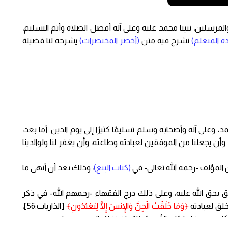
والمرسلين، نبينا محمد عليه وعلى آله أفضل الصلاة وأتم التسليم،
دة المتعلم)
نشرح فيه متن
(أخصر المختصرات)
يشرحه لنا فضيلة
، وعلى آله وأصحابه وسلم تسليمًا كثيرًا إلى يوم الدين. أما بعد،
أن يجعلنا من الموفقين لعبادته وطاعته، وأن يغفر لنا ولوالدينا
المؤلف -رحمه الله تعالى- في
(كتاب البيع)
، وذلك بعد أن أنهى ما
تعلق بحق الله عليه، وعلى ذلك درج الفقهاء -رحمهم الله- في ذكر
لخلق لعبادته
﴿وَمَا خَلَقْتُ الْجِنَّ وَالإِنسَ إِلَّا لِيَعْبُدُونِ﴾
[الذاريات:56]،
 زكاة وحج، فلما كان الأمر كذلك، لا ينفك العبد عن واحد من هذه