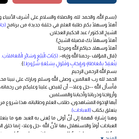
{بسم الله، والحمد لله، والصلاة والسلام على أشرف الأنبياء 
أهلًا وسهلًا بكم طلبة العلم في حلقة جديدة من برنامج
(جا
الشيخ الدكتور/ عبد الحكيم العجلان.
أهلًا وسهلًا بك فضيلة الشيخ}.
أهلًا وسهلا، حياكم الله ومرحبًا.
{قال المؤلف -رحمنا الله وإياه-:
(كِتَابُ الْبَيْعِ وَسَائِرِ الْمُعَامَلَاتِ.
يَنْعَقِدُ بِمُعَاطَاةٍ وَبِإِيجَابٍ وَقَبُولٍ بِسَبْعَةِ شُرُوطٍ)
}.
بسم الله الرحمن الرحيم
الحمد لله رب العالمين، وصلى الله وسلم وبارك على نبينا محمد
فأسأل الله --جل وعلا-- أن يُفيض علينا وعليكم من رحماته، و
وأزواجنا وذرياتنا وأحبابنا والمسلمين.
أيها الإخوة المشاهدون، طلاب العلم وطالباته، هذا شروع من 
يتعلق بكتاب
(العبادات)
.
وهنا إشارة مُهمة إلى أنَّ أولى ما يُعنى به العبد هو ما ي
العبادات أولًا والاستهلال بها؛ لأنَّ الله -جل وعلا- إنما خلق ا
وبدٌ للعبد من عبادة، بدٌ للعبد من صلاة وصيام، وبدٌ له من
المزيد