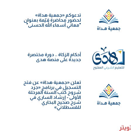
تدعوكم «جمعية هداة»
لحضور محاضرة قيّمة بعنوان
"معاني أسماء الله الحسنى"
أحكام الزكاة .. دورة مختصرة
جديدة على منصة هدى
تعلن «جمعية هداة» عن فتح
التسجيل في برنامج «جرد
شروح كتب السنة️ المرحلة
الأولى - إرشاد الساري في
شرح صحيح البخاري
للقسطلاني»
ويتر