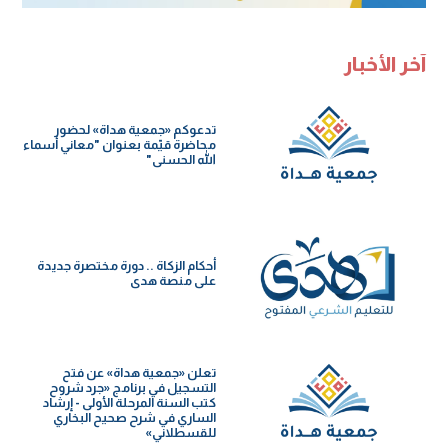
آخر الأخبار
تدعوكم «جمعية هداة» لحضور
محاضرة قيّمة بعنوان "معاني أسماء
الله الحسنى"
أحكام الزكاة .. دورة مختصرة جديدة
على منصة هدى
تعلن «جمعية هداة» عن فتح
التسجيل في برنامج «جرد شروح
كتب السنة️ المرحلة الأولى - إرشاد
الساري في شرح صحيح البخاري
للقسطلاني»