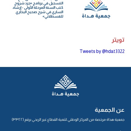
التسجيل في برنامج «جرد شروح
كتب السنة️ المرحلة الأولى - إرشاد
الساري في شرح صحيح البخاري
للقسطلاني»
تويتر
Tweets by @hdat3322
عن الجمعية
جمعية هداة مرخصة من المركز الوطني لتنمية القطاع غير الربحي برقم (٣٣٢٢)