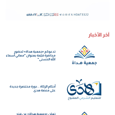
آخر الأخبار
تدعوكم «جمعية هداة» لحضور
محاضرة قيّمة بعنوان "معاني أسماء
الله الحسنى"
أحكام الزكاة .. دورة مختصرة جديدة
على منصة هدى
تعلن «جمعية هداة» عن فتح