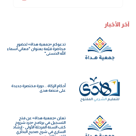
آخر الأخبار
تدعوكم «جمعية هداة» لحضور
محاضرة قيّمة بعنوان "معاني أسماء
الله الحسنى"
أحكام الزكاة .. دورة مختصرة جديدة
على منصة هدى
تعلن «جمعية هداة» عن فتح
التسجيل في برنامج «جرد شروح
كتب السنة️ المرحلة الأولى - إرشاد
الساري في شرح صحيح البخاري