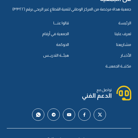
جمعية هداة مرخصة من المركز الوطني لتنمية القطاع غير الربحي برقم (٣٣٢٢)
الرئيسة
قالوا عنـــــا
تعرف علينا
الجمعية في أرقام
مشاريعنا
الحوكمة
الأخبــار
هيئـــة التدريـــس
مكتبـــة الجمعيـــة
تواصل مع
الدعم الفني