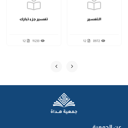
التفسير
تفسير جزء تبارك
12
11233
12
8972
عن الجمعية