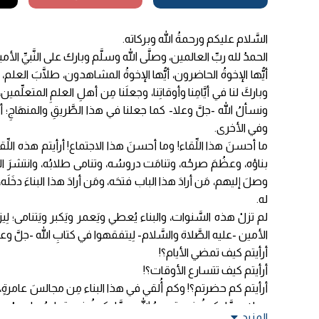
السَّلام عليكم ورحمةُ الله وبركاته.
الحمدُ لله ربِّ العالمين، وصلَّى الله وسلَّم وبارك على النَّبيِّ الأمي
أيُّها الإخوةُ الحاضرون، أيُّها الإخوةُ المشاهدون، طلَّابَ العلم، فإن
وباركَ لنا في أيَّامِنا وأوقاتِنا، وجعلَنا مِن أهلِ العلمِ المتعلِّم
ونسألُ الله -جلَّ وعلا- كما جعلنا في هذا الطَّريقِ والمنهَاجِ؛ أن يب
وفي الأخرى.
ما أحسنَ هذا اللِّقاء! وما أحسنَ هذا الاجتماع! أرأيتم هذه اللِّق
بناؤه، وعظُمَ صرحُه، وتنامَت دروسُه، وتنامى طلابُه، وانتشرَ العل
وصلَ إليهم، مَن أرادَ هذا الباب فتحَه، ومَن أرادَ هذا البناءَ دخَلَ
له.
لم تزلْ هذه السَّنوات، والبناء يُعطي ويَعمر ويَكبر ويَتنامى؛ لِيزدا
الأمين -عليه الصَّلاة والسَّلام- لِيتفقهوا في كتابِ الله -جلَّ وعل
أرأيتم كيف تمضي الأيام؟!
أرأيتم كيف تتسارع الأوقات؟!
أرأيتم كم حضرتم؟! وكم أُلقي في هذا البناء مِن مجالسَ عامرةٍ،
وعلا- ممَّا يكونُ فيه توحيدُ الله، ممَّا يكونُ فيه تعليمُ ما يجبُ 
المزيد