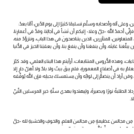
ن، وعلى آله وأصحابه وسلِّم تسليمًا كثيرًا إلى يوم الدِّينِ، أمَّا بعدُ:
ِّي أحمدُ الله -جلَّ وعلا- إليكم أن نَسَأ في آجالِنا، ومَدَّ في أعمارِنا،
ين، المتعاونين، المتآزرين، الذين يتناصحونَ في هذا البابِ، ونتزوَّدُ منه،
لِّغنا غايتَه، وأن ينفعَنا وأن ينفعَ بنا، وأن يعقبَنا الخيرَ في الدُّنيا
اءات، وهذه الدُّروس المتتابعات، أرأيتم هذا البناء العلمي، وقد كبُرَ
مُ به في أصقاعِ المعمورةِ، فلم يبقَ بيتٌ ولا بلدٌ ولا أهلُ دارٍ إلا
ه، ومَن أرادَ أن ينضمَّ إلى لوائِه وأن يستمسك بحبلِه؛ فإن الله يُوفِّقه
دَ الطلبةُ نورًا وبصيرةً، ولِيهتدوا بهدي سنَّةِ خيرِ المرسلين النَّبيِّ
ا.
 مِن مجالسَ عظيمةٍ مِن مجالسَ العلمِ، والخوفِ والخشيةِ لله -جلَّ
على العبادِ من حقِّ الله -سبحانه وتعالى.