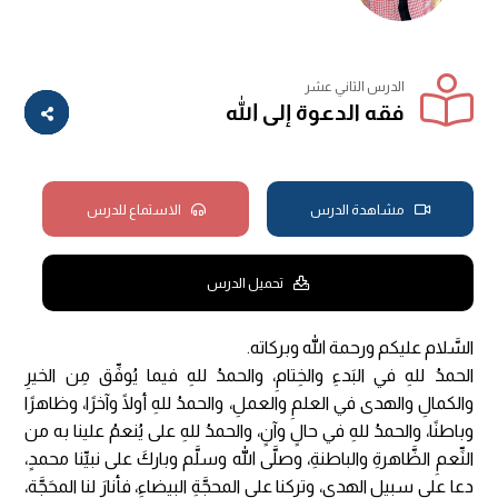
الدرس الثاني عشر
فقه الدعوة إلى الله
مشاهدة الدرس
الاستماع للدرس
تحميل الدرس
السَّلام عليكم ورحمة الله وبركاته.
الحمدُ للهِ في البَدءِ والخِتامِ، والحمدُ للهِ فيما يُوفِّق مِن الخيرِ
والكمالِ والهدى في العلمِ والعملِ، والحمدُ للهِ أولًا وآخرًا، وظاهرًا
وباطنًا، والحمدُ للهِ في حالٍ وآنٍ، والحمدُ للهِ على يُنعمُ علينا به من
النِّعمِ الظَّاهرةِ والباطنةِ، وصلَّى الله وسلَّم وباركَ على نبيِّنا محمدٍ،
دعا على سبيلِ الهدى، وتركنا على المحجَّةِ البيضاءِ، فأنارَ لنا المحَجَّة،