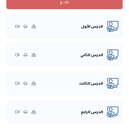
تبليــــغ
الله ومنة، وتيسرًا من الله ورحمة، ومهما كان ذلك صعبًا فإن
فضل الله عظيم، وإن رحمته واسعة، وإن منته لا يكا يعرفها أحد
من الخلق.
أيُّها الإخوة الكرام ربَّما كانَ في استهلالِ هذه الحلقةِ أنَّ هذا هو
الدرس الأول
آخرُ اللقاءاتِ في هذه المجالس من هذه المادة "فقه الدَّعوة إلى
الله جل وعلا"، ومهما اعترى هذه المجالس من النَّقصٍ أو القصورِ،
أو الإشاراتِ التي لا تعدو أن تكونَ إلماحاتٍ يسيرة سريعة، وليست
تأصيلات متينة لكثرة ما يُحتاج إلى بيانه، ولقلة وتضايق الأوقات عن
الدرس الثاني
الإبانة عن المسائلِ بتفاصيلها.
ولا يخلُ أيضًا أن تكون هذه الحلقة أضيق وأضيق من حيثُ أننا
نحتاج إلى الإشارة إلى جملة من المسائل التي لا يُمكن لنا عرضها
الدرس الثالث
فيما مضى، ونرجوا أن نشير إليها ولو على وجه العجلة
والاستعجال.
الدَّاعية إلى الله -جلَّ وعَلا- في طريقه إلى الدَّعوة يعتريه ما يعتريه
ويلحقه ما يلحقه وليس له سلوان ولا إعانة إلا أن يُصبِّر نفسه
﴿يَا
الدرس الرابع
أَيُّهَا الَّذِينَ آمَنُوا اصْبِرُوا وَصَابِرُوا وَرَابِطُو﴾
[آل عمران: 200]، فنذكِّر
بما قلناه من أهمِّية الصَّبر والمصابرة للدَّاعية إلى الله -جلَّ وعَلا.
إذا ذكرنا الدَّعوة إلى الله -سبحانه وتعالى- فثَمَّ من عباد الله مَن