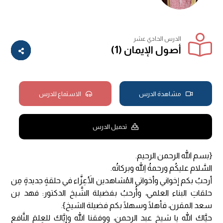
الدرس الحادي عشر
أصول الإيمان (1)
مشاهدة الدرس
الاستماع للدرس
تحميل الدرس
{بسم الله الرحمن الرحيم.
السَّلام عليكُم ورحمةُ اللهِ وبركاتُه.
أرحبُ بكم إخواني وأخواتي المُشاهدين الأَعِزَّاء في حلقةٍ جديدةٍ مِن
حلقاتِ البناء العلمي، وأُرحبُ بفضيلة الشَّيخ الدكتور: فهد بن
سعد المقرن، فأهلًا وسهلًا بكم فضيلة الشيخ}.
حيَّاك الله يا شيخ عبد الرحمن، ووفقنا الله وإيَّاك للعِلمَ النَّافع