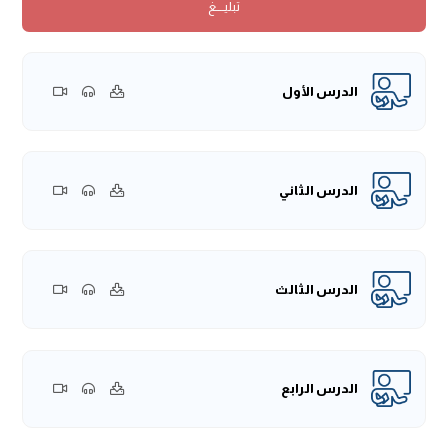
تبليــــغ
يُمثِّل به أهل العلم هذا الحديث، ولهذا فإنَّ هذا الحديث قال عنه
أهل العلم: إنَّه من أصول الإسلام، وهو أصل تتفرَّع عليه قواعد
كثيرة جدًّا، ولهذا قال السَّمعاني -رحمه الله تعالى: "إنَّ هذا الحديث
أصل كبير من أصول الدِّينِ وفروعه"؛ لأنَّه يتضمَّن معانٍ وأحكامًا
الدرس الأول
وقواعدَ كلَّها مَردُّها إلى هذا الحديث النَّبوي الكريم، فصلى الله
وسلم على نبينا محمدٍ.
ولهذا فإنَّ النبي -صَلَّى اللهُ عَلَيْهِ وَسَلَّمَ- له روايات، وهذه الرِّواية
التي ذكرها المؤلف -رحمه الله تعالى- وهي رواية أبي الدرداء، وثَمَّ
الدرس الثاني
روايات عن بعضِ الصَّحابة على غير هذه الرواية تختلف ألفاظها.
المقصود: هو معاني هذا الحديث العظيم.
ولهذا فإنَّ أبا الدرداء يقول: قال النَّبي -صَلَّى اللهُ عَلَيْهِ وَسَلَّمَ- قال:
الدرس الثالث
«مَا أَحَلَّ اللَّهُ فِي كِتَابِهِ فَهُوَ حَلالٌ»
.
الكتاب: يُراد به القرآن، والسُّنَّة النَّبويَّة، فيُراد بالكتاب في هذا
الحديث: كتابه وكلامه ووحيه الذي هو القرآن، وسنَّة النَّبي -صَلَّى
اللهُ عَلَيْهِ وَسَلَّمَ- لأنَّها الوحي الثَّاني، ولأنَّ وجوبَ الطَّاعة للنَّبيِّ من
الدرس الرابع
دلالةِ الكتابِ، ولهذا قال عبد الله بن مسعود لما ذكر النَّامصة
والمتنمِّصة -وهذا ورد في السُّنَّة- قال عبد الله بن مسعود وهو
مِن أئمَّةِ الصَّحابة وعلمائِهم؛ قال: "وَمَا لِي أَلْعَنُ مَنْ لَعَنَ رَسُولُ