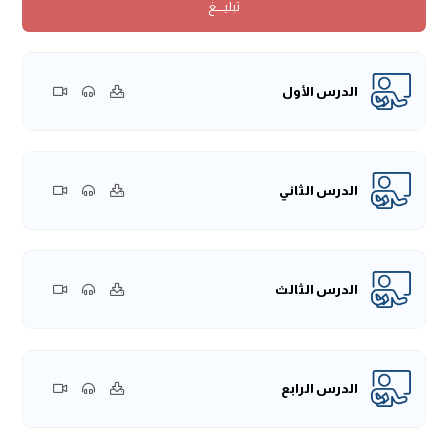
تبليــــغ
بدَّ أن نتفيّأ ظِلال السيرة النبوية ومواقفها العظيمة التي وقعت
بنبينا -صلى الله عليه وسلم-، ومنها نأخذ الدروس والعبر ونستفيد
منها في حياتنا العلمية وحياتنا العملية وفي تعاملنا مع الناس.
سمة مواضع في السيرة الحقيقة تحتاج الإنسان أن يقرأها أكثر
الدرس الأول
من مرة وأن يتعلم ما فيها؛ لأنها تحمل دلالات كثيرة، تحمل
دروسًا عقدية، ودروسًا تربوية، ودروسًا علمية، ودروسًا اجتماعية،
وهذا شأن المسلم في سيرة النبي -صلى الله عليه وسلم-؛ لأن
أحسن الأوقات التي تُقضى هو متابعة سيرة النبي -صلى الله عليه
الدرس الثاني
وسلم- والاستفادة منها.
ثَمَّ حدث في الحقيقة حدث في العهد المكي في زمن النبي -صلى
الله عليه وسلم-، وكان هذا الحدث ربما يكون من أهم الأحداث
الدرس الثالث
التي وقعت في العهد المكي؛ لأنه تضمن أشياءً كثيرة، فلا يخفى
على شريف علمكم أن النبي -صلى الله عليه وسلم- مكث في مكة
ثلاثة عشر سنة وهو يدعو إلى الله -عز وجل- حتى أذن الله له
بالهجرة إلى المدينة.
الدرس الرابع
هذه الثلاثة عشر سنة قضى منها عشر سنوات وهو يدعو إلى
هذه الكلمة العظيمة، وهي كلمة التوحيد لا إله إلا الله، بعد هذه
السنوات العشر حدث علو الصدام بين أهل الإسلام وبين أهل