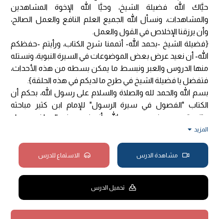
حيَّاك الله فضيلة الشيخ، وحيَّا الله الإخوة المشاهدين
والمشاهدات، ونسأل الله الجميع العلم النافع والعمل الصالح،
وأن يرزقنا الإخلاص في القول والعمل.
{فضيلة الشيخ -بحمد الله- أتممنا شرح الكتاب، ورأيتم -حفظكم
الله- أن نعيد عرض بعض الموضوعات في السيرة النبوية، ونستله
منها الدروس والعبر ونبسط ما يمكن بسطه من هذه الأحداث،
فتفضل يا فضيلة الشيخ في طرح ما لديكم في هذه الحلقة}.
بسم الله والحمد لله والصلاة والسلام على رسول الله، بحكم أن
الكتاب "الفصول في سيرة الرسول" للإمام ابن كثير مباحثه
متنوعة، ومن منهجه -رحمه الله- أنه في بعض المواضع يجمل
وفي بعض المواضع يفصل، وهو شأنه وشأن كتابه الذي كتبه،
المزيد
ولا شك أنه إمام مصنف نحرير، تعرض -بحمد الله- في الكتاب إلى
أغلب وقائع السيرة النبوية، ومن المناسب في الحقيقة أن بعض
مشاهدة الدرس
الاستماع للدرس
المواضع التي أجملت في الفصول في سيرة الرسول -صلى الله
عليه وسلم- أننا نأخذها بشيء من الشرح والبيان، ولكن كنا
تحميل الدرس
مرتبطين بإنهاء الكتاب، فأثرنا أن نؤخر هذا الاستطراد أو البسط
لبعض المواضع في السيرة النبوية حتى يتم استكمال الكتاب بحمد
الله، وبما أننا استكملنا هذا الكتاب بالشرح والبيان، فلا شك أنه لا