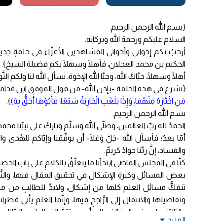
{بسم الله الرحمن الرحيم.
السلام عليكم ورحمة الله وبركاته.
أرحبُ بكم إخواني وأخواتي المشاهدين الأعزَّاء في حلقةٍ جدي
الحكيم بن محمد العجلان، فأهلًا وسهلًا بكم فضيلة الشيخ}.
أهلًا وسهلًا، حيَّاكَ الله، وحيَّا الله الإخوة، نسأل الله لنا ولكم التّ
{نشرع في هذه الحلقة -بإذن الله- من قول الموفق ابن قدامة 
مَنِ اخْتَارَهُ مِنْهُمَا، وَإِذَا بَلَغَتِ الْجَارِيَةُ سَبْعًا، فَأَبُوْهَا أَحَقُّ بِهَ)
}.
بسم الله الرحمن الرحيم.
الحمدُ لله ربِّ العالمين، وصلَّى الله وسلَّم وباركَ على نبيِّنا محمدٍ
أمَّا بعدُ؛ فأسأل الله -جَلَّ وَعَلَا- أن يوفِّقنا وإيَّاكم للهُدى وا
والفساد، إنَّ ربَّنا جوادٌ كريمٌ.
كنَّا في المجلس الماضي ابتدأنَا ما يتعلَّقُ بالكلامِ على بابِ ال
بعض المسائل وكثرةِ الإشكال في تحقيق المقال فيها، والنَّص 
تنفكُّ مسائل العلم كلها من إشكال، ولابدَّ للطالبِ من مراجعةٍ
وتفاصيلها والانتقال إلى الرَّاجحِ فيها، وإنَّما العلم يأتي قط
والثالثة على دفعِ المخالفِ، إلى أن يستقرَّ القولُ لدى الطَّالب 
المزيد