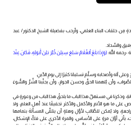
دةٍ مِن حلقات البناء العلمي، وأرحب بفضيلة الشيخ الدكتور/ عبد
َوفيق والسَّداد.
-رحمه الله:
(وَإِذَا بَلَغَ اْلغُلاَمُ سَبْعَ سِنِيْنَ خُيِّرَ بَيْنَ أَبَوَيْهِ، فَكَانَ عِنْدَ
 وعلى آله وأصحابه وسلَّمَ تسليمًا كثيرًا إلى يومِ الدِّينِ.
لصَّواب، وأن يُلهمنا الحقَّ وحسنَ الجوارِ، وأن يجنِّبنا الشَّرَّ والسُّوءَ
حضانةِ، وذكرنا في مستهلِّ هذا الباب ما يلحقُ هذا الباب من وعورةٍ في
على ما هو الأتم والأكمل والأكثر تحقيقًا عندَ أهلِ العلم، ولا
، ولا يُمكن للطَّالبِ لأوَّلِ وهلةٍ أن يتلقَّى المسألةَ بتمامها
رات، يأتي أوَّلَ مرةٍ على الأساس، والمرة الأخرى على فكِّ الإشكال،
بما يكون مؤهَّلًا -بإذن الله جل وعلا- إلى التَّحقيق والإفتاء، وإلى