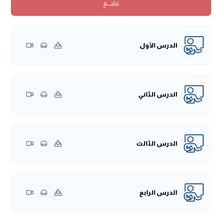
تبليــــغ
• إمَّا أن يكونَ للكلمة عرفٌ شرعي.
• أو يكون لها معنًى عرفي.
• أو يكون لها حقيقةٌ لُغويَّة.
فإذا كانت الكلمة يُمكن أن يكون لها هذه المعاني الثَّلاثة فأوَّل ما
الدرس الأول
تُحمَل عليه هو المعنى الشَّرعي، كالصَّلاة والزَّكاة ونحوها.
وذكر المؤلِّف مثالًا آخر في أبواب المعاملات فيما يُحمَل عليه
اليمين من المعنَى الشَّرعي، فإذا حلف لا يبيع؛ فالبيعُ في الشَّرعِ
محمولٌ على البيعِ الصَّحيحِ الذي اكتملت فيه شروطُ البيعِ وهي
الدرس الثاني
سبعة، فبناءً على ذلك كل ما اكتملَت فيه شروطُ البيع السَّبعة
فهو بيعٌ صحيحٌ، فإذا فعل ذلك مكمِّلًا لهذه الشُّروط فقد باعَ،
وإذا باعَ فقد حنَثَ فيما حلفَ عليه، وبناء عل ذلك تجب عليه
الدرس الثالث
الكفَّارة.
والعكس بالعكس؛ بمعنى أنَّ لو باعَ بيعًا لكن هذا البيع ليس
بصحيحٍ، كما لو باعَ من مجنون، فباعه سيارة بعشرة آلاف؛
فالمجنون لا يصح بيعه، لأنَّ من شروط البيع أن يكون جائز
الدرس الرابع
التَّصرُّف، وهذا لا تصرُّفَ له، بل عليه ولاية من أبيه أو أحد أوليائه أو
القاضي.
وبناءً على ذلك: لو حلفَ شخص أن لا يبيع ولا يشتري هذا اليوم؛