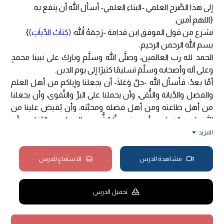
إلى هذا الصَّرح العلمي -البناء العلمي- أسأل الله أن ينفع به.
{اللهم آمين.
نشرع من قول الموفق ابن قدامة -رَحِمَهُ اللهُ:
(كِتاَبُ الدِّياَتِ)
}.
بسم الله الرحمن الرحيم.
الحمد لله رب العالمين، وصلَّى الله وسلَّم وبارك على نبينا محمدٍ
وعلى آله وأصحابه وسلَّمَ تسليمًا كثيرًا إلى يوم الدين.
أمَّا بعدُ؛ فأسأل الله -جلَّ وَعَلَا- أن يجعلنا وإياكم من أهل العلم
والفضل والدِّيانة والتُّقى، وأن يحملنا على البرِّ والتَّقوى، وأن يجعلنا
من أهل طاعته ومن أهل فضله ومحبَّته، وأن يُفيض علينا من
الرَّحمات والخيرات، وأن يدفع عنَّا الشُّرور والمعاصي والآفات، وأن
يغفر لنا ولوالدينا ولجميع المسلمين.
المزيد
لايزال المؤلف -رَحِمَهُ اللهُ- في هذا الكتاب المبارك وفي هذا المتن
المختصر يتنقَّل بينَ أبواب الفقه يُتمِّمُ بعضُها بعضًا، فبعدَ أن
مشاهدة الدرس
الاستماع للدرس
أنهى المؤلف -رَحِمَهُ اللهُ- ما يتعلق بالجنايات، وتقسيم الجناية إلى
جناية عمدٍ أو خطأ أو شبه عمدٍ؛ على ما تقرَّرَ الكلام فيه فيما مضى،
تحميل الدرس
وكلام الفقهاء في ذلك؛ انتقل بعدَ هذا إلى الدِّيات؛ لأنَّ موجب
الجناية إمَّا قصاصٌ -على ما تقدم ومرَّ بنا- وإمَّا ديةٌ، فلمَّا أنهى
الكلام عن القصاص وموجب القتل العمد وما يتعلق به؛ بدأ في