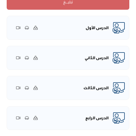
تبليــــغ
نظير ذلك سواء كان في الجناية العمد قد اختار أهلها الدِّية، أو كان
ذلك فيما لا يُوجبُ قصاصًا أصالةً وتجب فيه الدية، فقال:
(كِتاَبُ
الدِّياَتِ)
.
الدِّيات: جمعُ دِيَة، والدِّيَة: من وَدَى يَدِي دِيَةً؛ فهي دياتٌ على سبيل
الدرس الأول
الجمع باعتبار أنواعها، ديةُ الحرِّ، ديةُ المرأة، دية الرَّجل، ديةُ المسلم،
ديةُ الكتابي، ديةُ المجوسي، وهكذا..
وحقيقة الدِّياتُ في الاصطلاح: هو ما يُدفَعُ للمجنيِّ عليه في عمدٍ
أو خطأ، أو يُدفَعُ إلى ورثته، أو ولي الجناية -كما يقول الفقهاء
الدرس الثاني
-رحمهم الله تعالى.
{قال -رَحِمَهُ اللهُ:
(دِيَةُ اْلحُرِّ اْلمُسْلِمِ أَلفُ مِثقَالِ، أَوِ اثْنَا عَشَرَ أَلْفَ
دِرْهَمٍ، أَوْ مِئَةٌ مِنَ اْلإِبِلِ)
}.
الدرس الثالث
بدأ المؤلف -رَحِمَهُ اللهُ- بدية الحرِّ المسلم، فأوَّلُ القيود هو: أن
يكون حرًّا، فلو كان عبدًا فله حُكمٌ آخر يتعلق في الجناية عليه وإتلاف
نفسه، سيذكره المؤلف -رَحِمَهُ اللهُ- في فصلٍ خاصٍّ يأتينا بإذن
الله -جَلَّ وَعَلَا.
الدرس الرابع
الثاني: أن يكون مُسلمًا، فغيرُ المسلم تتفاوت ديته على ما يأتي
بيانه بإذن الله -جَلَّ وَعَلَا.
قال:
( أَلفُ مِثقَالِ، أَوِ اثْنَا عَشَرَ أَلْفَ دِرْهَمٍ، أَوْ مِئَةٌ مِنَ اْلإِبِلِ)
.