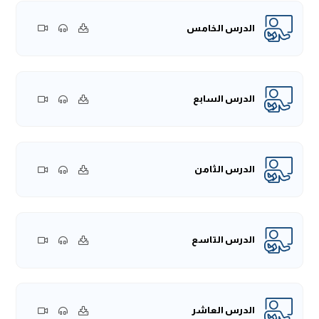
وكذلك
(ما)
تأتي موصولة واستفهامية وشرطية، وكلها تدل على
العموم.
الدرس الخامس
مثال
(ما)
الموصولة، قول الله تعالى:
﴿وأُحِلَّ لَكم ما وراءَ ذَلِكُمْ﴾
، وقال -عز وجل-:
﴿وَمَا عِندَ اللَّهِ خَيْرٌ لِّلْأَبْرَارِ﴾
[النساء:24]
[آل
.
عمران:198]
ومثال
(ما)
الاستفهامية، قوله -تبارك وتعالى-:
﴿وَيَوْمَ يُنَادِيهِمْ
الدرس السابع
فَيَقُولُ مَاذَا أَجَبْتُمُ الْمُرْسَلِينَ﴾
، وقال تعالى:
﴿وَأَمَّا
[القصص:65]
الَّذِينَ كَفَرُوا فَيَقُولُونَ مَاذَا أَرَادَ اللَّهُ بِهَذَا مَثَلًا﴾
.
[البقرة:26]
ومثال
(مَا)
الشرطية، قوله تعالى:
﴿وَمَا تَفْعَلُوا مِنْ خَيْرٍ يَعْلَمْهُ اللَّهُ﴾
.
[البقرة:97]
الدرس الثامن
قال المؤلف -رحمه الله-:
(وَلا في النَّكِرَاتِ)
هذا هو اللفظ الرابع،
ومُراد المؤلف بهذا اللفظ، النكرة في سياق النفي والنهي، وعبر بـ
(لَا)
لتشمل الجميع.
والنكرة هي ما يدل على واحد غيرِ مُعين، كلفظ: "رجل"؛ فإنه يدل
الدرس التاسع
على فرد من أفراد بني آدم من غير تعيين، فإذا جاءت
(لَا)
ناهية أو
نافية، ثم جاء بعدها اسم نكرة؛ فإنه يدل على العموم.
مثال
(لَا)
النافية، كما في قولك: لا إله إلا الله، فـ
(لَا)
نافية، و "إله"
نكرة، فتفيد نفي جميع المعبودات من دون الله -عز وجل-.
الدرس العاشر