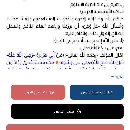
إبراهيم بن عبد الكريم السلوم.
حياكم الله شيخنا الكريم}.
حياكم الله، وحيا الله الإخوة والأخوات، المشاهدين والمشاهدات،
وأسأل الله -عَزَّ وَجَلَّ- أن يرزقنا وإياهم العلم النافع والعمل
الصالح، إنه ولي ذلك والقادر عليه.
{أحسن الله إليكم، نستأذنكم في البدء}.
نعم، على بركة الله تعالى
{قال المؤلف -رحمه الله تعالى-:
(عَنْ أَبِي هُرَيْرَةَ -رَضِيَ اللَّهُ عَنْهُ-
قَالَ: لَمَّا فَتَحَ اللَّهُ تَعَالَى عَلَى رَسُولِهِ
ﷺ
مَكَّةَ قَتَلَتْ هُذَيْلٌ رَجُلًا مِنْ
بَنِي لَيْثٍ بِقَتِيلٍ كَانَ لَهُمْ فِي الْجَاهِلِيَّةِ، فَقَامَ رَسُولُ اللَّهِ
ﷺ
فَقَالَ:
«إنَّ اللَّهَ -عَزَّ وَجَلَّ- قَدْ حَبَسَ عَنْ مَكَّةَ الْفِيلَ، وَسَلَّطَ عَلَيْهَا رَسُولَهُ
المزيد
وَالْمُؤْمِنِينَ، وَإِنَّهَا لَمْ تَحِلَّ لِأَحَدٍ كَانَ قَبْلِي، وَلَا تَحِلُّ لِأَحَدٍ بَعْدِي،
وَإِنَّمَا أُحِلَّتْ لِي سَاعَةً مِنْ نَهَارٍ، وَإِنَّهَا سَاعَتِي هَذِهِ حَرَامٌ، لَا يُعْضَدُ
مشاهدة الدرس
الاستماع للدرس
شَجَرُهَا، وَلَا يُخْتَلَى خَلَاهَا، وَلَا يُعْضَدُ شَوْكُهَا، وَلَا تُلْتَقَطُ سَاقِطَتُهَا
إلَّا لِمُنْشِدٍ. وَمَنْ قُتِلَ لَهُ قَتِيلٌ، فَهُوَ بِخَيْرِ النَّظَرَيْنِ، إمَّا أَنْ يَقْتُلَ،
تحميل الدرس
وَإِمَّا أَنْ يَدِيَ»
.
فَقَامَ رَجُلٌ مِنْ أَهْلِ الْيَمَنِ يُقَالُ لَهُ: أَبُو شَاهٍ فَقَالَ: يَا رَسُولَ اللَّهِ،
اُكْتُبُوا لِي، فَقَالَ رَسُولُ اللَّهِ
ﷺ
:
«اُكْتُبُوا لِأَبِي شَاهٍ»
، ثُمَّ قَامَ الْعَبَّاسُ