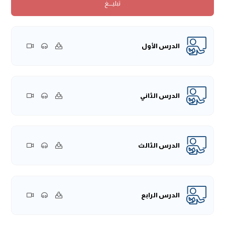
تبليــــغ
فَقَالَ: يَا رَسُولَ اللَّهِ، إلَّا الْإِذْخِرَ، فَإِنَّا نَجْعَلُهُ فِي بُيُوتِنَا وَقُبُورِنَا. فَقَالَ
رَسُولُ اللَّهِ
ﷺ
:
«إلَّا الْإِذْخِرَ»
)
}
الحمد لله رب العالمين، وصلى الله وسلم على عبده ورسوله نبينا
محمد، وعلى آله وصحبه أجمعين. أما بعد، فقد سبق أن شرحنا
الدرس الأول
النصف الأول من هذا الحديث، وهو قسم لا يتعلق بأحكام هذا
الباب، أعني كتاب القصاص، وتبقى معنا النصف الثاني منه.
وهذا الحديث يعد أصلا من أصول أبواب القصاص، وأصول أبواب
سفك الدماء خاصة، وما يتعلق بها من أحكام الدية، ومن أحكام
الدرس الثاني
القود.
والقود -كما سبق وذكرنا- هو أخذ الجاني بمثل جنايته، بينما الدية
فهي المال المدفوع عوضًا عن الجناية. قال النبي
ﷺ
:
(
«وَمَنْ قُتِلَ لَهُ
الدرس الثالث
قَتِيلٌ، فَهُوَ بِخَيْرِ النَّظَرَيْنِ، إمَّا أَنْ يَقْتُلَ، وَإِمَّا أَنْ يَدِيَ»
)
، وأخبر النبي
ﷺ
في هذا الحديث أنَّ ولي الدم له الحق في الخيارين:
الخيار الأول، هو خيار القود، بمعنى أن يأخذ القاتل بمثل ما قتل،
وهو خيار القصاص الذي قال الله -عَزَّ وَجَلَّ- فيه:
﴿وَلَكُمْ فِي
الدرس الرابع
الْقِصَاصِ حَيَاةٌ يَا أُولِي الْأَلْبَابِ لَعَلَّكُمْ تَتَّقُونَ﴾
[البقرة:179].
والخيار الثاني: خيار الدية، وهذا من تخفيف الله -عَزَّ وَجَلَّ- على هذه
الأمة، فإنه قد كان في الشرائع السابقة إمَّا القِصاص محتمًا، كما