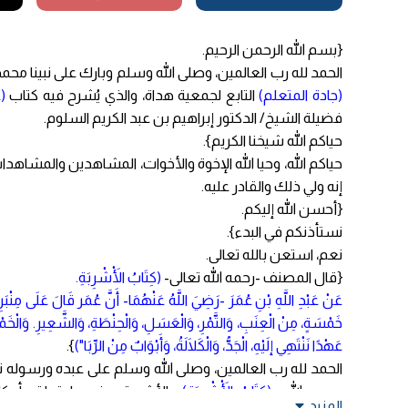
{بسم الله الرحمن الرحيم.
الحمد لله رب العالمين، وصلى الله وسلم وبارك على نبينا محم
(جادة المتعلم)
التابع لجمعية هداة، والذي يُشرح فيه كتاب
(
فضيلة الشيخ/ الدكتور إبراهيم بن عبد الكريم السلوم.
حياكم الله شيخنا الكريم}.
حياكم الله، وحيا الله الإخوة والأخوات، المشاهدين والمشاهدات
إنه ولي ذلك والقادر عليه.
{أحسن الله إليكم.
نستأذنكم في البدء}.
نعم، استعن بالله تعالى.
{قال المصنف -رحمه الله تعالى-
(كِتَابُ الْأَشْرِبَةِ.
عَنْ عَبْدِ اللَّهِ بْنِ عُمَرَ -رَضِيَ اللَّهُ عَنْهُمَا- أَنَّ عُمَر قَالَ عَلَى مِنْبَ
خَمْسَةٍ، مِنْ الْعِنَبِ، وَالتَّمْرِ، وَالْعَسَلِ، وَالْحِنْطَةِ، وَالشَّعِيرِ. وَالْخَمْ
عَهْدًا نَنْتَهِي إلَيْهِ، الْجَدُّ، وَالْكَلَالَةُ، وَأَبْوَابٌ مِنْ الرِّبَا")
}.
الحمد لله رب العالمين، وصلى الله وسلم على عبده ورسوله ن
-رحمه الله-:
(كِتَابُ الْأَشْرِبَةِ)
، والأشربة يعني: ما يتعلق بأحك
المزيد