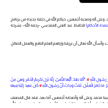
د، وعلى آله وصحبه أجمعين، حياكم الله في حلقة جديدة من برنامج
عمدة الأحكام)
للحافظ عبد الغني المقدسي -رحمه الله-، يشرحه
، وأسأل الله تعالى أن يرزقنا وإياهم العلم النافع والعمل الصالح،
رِ رَسُولِ اللَّهِ
ﷺ
: "أَمَّا بَعْدُ، أَيُّهَا النَّاسُ، إنَّهُ نَزَلَ تَحْرِيمُ الْخَمْرِ وَهِيَ مِنْ
رُ: مَا خَامَرَ الْعَقْلَ. ثَلَاثٌ وَدِدْتُ أَنَّ رَسُولَ اللَّهِ
ﷺ
كَانَ عَهِدَ إلَيْنَا فِيهَا
بينا محمد، وعلى آله وأصحابه أجمعين. أما بعد، فقد قال المصنف
ام الشراب، أيا كان هذا الشراب، والأصل عند السلف -رضوان الله