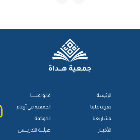
 له، أولم أوليس هو القائل في الرجم: وإنه سيأتي أقوام يكذبون
 إنه كأنما أُلهم أنه سيأتي أناس يتكلمون في الشراب، ويذكرون أن
بالمعنى العام، أن أول ما يتبادر إلى الذهن أنه هو خمر العنب، مع
 العقل وخالطه، هذا هو الأصل.
شهد من الصحابة -رضي الله عنهم-، وهذا الأمر إجماعي.
م الخمر آخرا، وقد كان عمر -رضي الله عنه- أحد من كان يسائل الله
ﷺ
هل أنزل فيها شيء؟ استقباحا منه -رضي الله عنه- لها، وكأنما
م مع إذهاب الإنسان نفسه بالخمر، حتى أنزل الله -عز وجل-:
﴿يَا أَيُّهَا
ّنْ عَمَلِ الشَّيْطَانِ فَاجْتَنِبُوهُ لَعَلَّكُمْ تُفْلِحُونَ﴾
، فقرأها النبي
ﷺ
على
تهينا، وفرح بها -رضي الله عنه-.
لهذا كان الصحابة يرجعون إليه في مقياس النبي، فيقول -رضي الله
بمعنى أن تأتي بالعصير -عصير عنب على سبيل المثال-، فتضع العنب
الرئيسة
قالوا عنـــــا
ا جاوز الثلث إلى النصف بدأ ينعقد أي: بدأ يتركز، فإذا جاوز النصف
تعرف علينا
الجمعية في أرقام
 الخمر إنما سمي خمرا لأنه تَخَمَّر، والتخمر عندهم بطرق كثيرة ولكن
مشاريعنا
الحوكمة
يتركه حتى يتخمر، يتخمر مع الوقت.
الأخبــار
هيئـــة التدريـــس