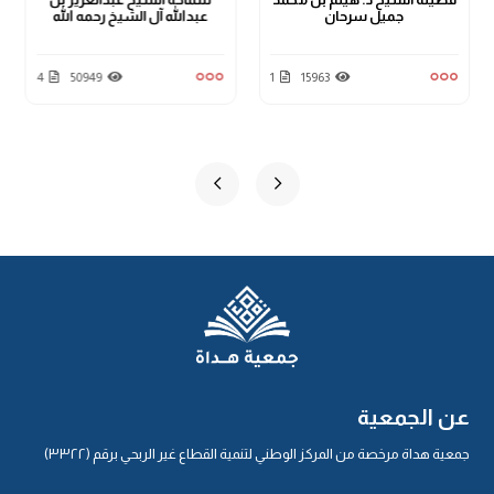
جميل سرحان
عبدالله آل الشيخ رحمه الله
4
50949
1
15963
عن الجمعية
جمعية هداة مرخصة من المركز الوطني لتنمية القطاع غير الربحي برقم (٣٣٢٢)