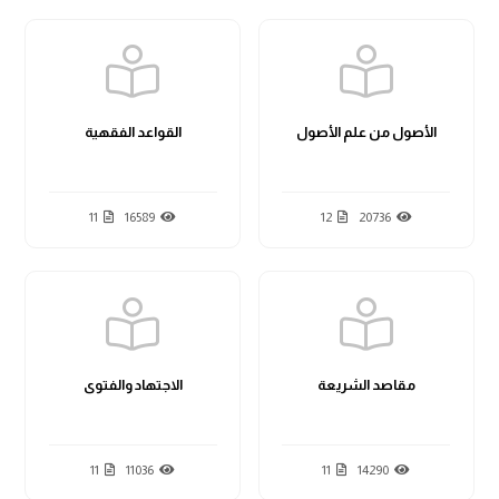
الأصول من علم الأصول
القواعد الفقهية
11
16589
12
20736
مقاصد الشريعة
الاجتهاد والفتوى
11
11036
11
14290