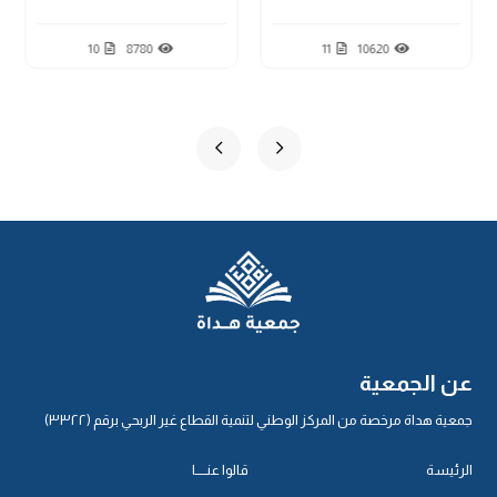
10
8780
11
10620
عن الجمعية
جمعية هداة مرخصة من المركز الوطني لتنمية القطاع غير الربحي برقم (٣٣٢٢)
الرئيسة
قالوا عنـــــا