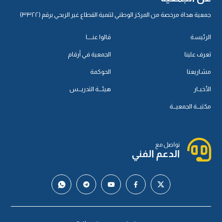
جمعية هداة مرخصة من المركز الوطني لتنمية القطاع غير الربحي برقم (٣٣٢٢)
الرئيسة
قالوا عنـــــا
تعرف علينا
الجمعية في أرقام
مشاريعنا
الحوكمة
الأخبــار
هيئـــة التدريـــس
مكتبـــة الجمعيـــة
تواصل مع
الدعم الفني