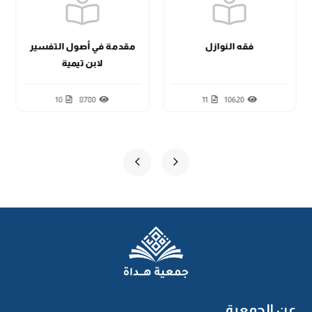
فقه النوازل
مقدمة في أصول التفسير
لابن تيمية
10
8780
11
10620
عن الجمعية