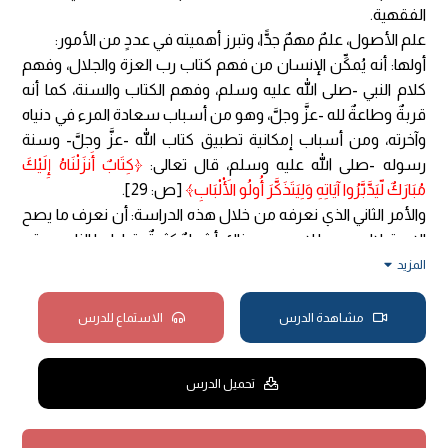
الفقهية.
علم الأصول، علمٌ مهمٌ جدًّا، وتبرز أهميته في عددٍ من الأمور:
أولها: أنه يُمكِّن الإنسان من فهم كتاب رب العزة والجلال، وفهم
كلام النبي -صلى الله عليه وسلم، وفهم الكتاب والسنة، كما أنه
قربةٌ وطاعةٌ لله -عزَّ وجلَّ، وهو من أسباب سعادة المرء في دنياه
وآخرته، ومن أسباب إمكانية تطبيق كتاب الله -عزَّ وجلَّ- وسنة
رسوله -صلى الله عليه وسلم، قال تعالى:
﴿كِتَابٌ أَنزَلْنَاهُ إِلَيْكَ
مُبَارَكٌ لّيَدَّبَّرُوا آيَاتِهِ وَلِيَتَذَكَّرَ أُولُو الْأَلْبَابِ﴾
[ص: 29].
والأمر الثاني الذي نعرفه من خلال هذه الدراسة: أن نعرف ما يصح
الاستدلال به مما لا يصح، وهناك أشياءٌ كثيرةٌ يتداولها الناس، وقد
يستدلون بها، لكنها ليست أدلةً شرعيةً، وبالتالي لا يصح أن نبني
المزيد
حكمًا شرعيًا إلا على دليلٍ، ومن بنى حكمًا شرعيًا على غير دليلٍ،
فقد قال على الله بلا علمٍ، ويدخل في قوله تعالى:
﴿وَمَنْ أَظْلَمُ
مشاهدة الدرس
الاستماع للدرس
مِمَّنِ افْتَرَى عَلَى اللَّهِ كَذِبً﴾
[الأنعام: 21].
ثالثًا: كذلك بهذا العلم نتمكن من معرفة أحكام النوازل الجديدة
تحميل الدرس
من خلال تطبيق القواعد الأصولية على الأدلة الشرعية في هذه
النوازل الجديدة.
رابعًا: وهكذا علم الأصول يمكننا من فهم الكلام، سواءً في