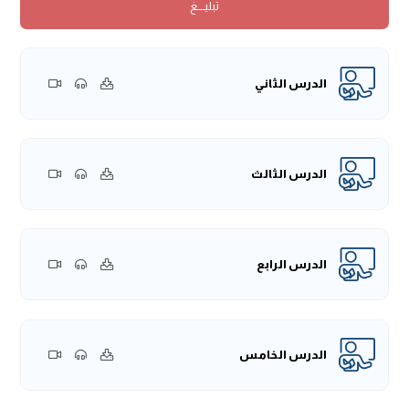
تبليــــغ
الوصايا، أو صكوك القضاء، أو الأوقاف، أو العقود، أو الأنظمة، أو
غيرها من كلام الناس.
خامسًا: هكذا أيضًا علم الأصول يمكننا من المجادلة والمحاجة
ومناقشة الآخرين.
الدرس الثاني
سادسًا: هكذا علم الأصول كذلك يعرفنا متى نأخذ الحكم من
الدليل؟ ومن هو الشخص المؤهل لأخذ الأحكام من الأدلة؟ ومن
هو الشخص غير المؤهل لذلك؟.
ومن هنا كان هذا العلم -علم الأصول- من العلوم المهمة، وعلم
الدرس الثالث
الأصول نأخذه من كتاب رب العزة والجلال، وسنة نبيه، ونأخذه
كذلك من لغة العرب، فهذه القواعد الأصولية في هذا العلم،
نأخذها من هذين المصدرين: الأدلة الشرعية، في مقدمتها الكتاب
الدرس الرابع
والسنة، ولغة العرب، فإن القرآن قد نزل بلغة العرب، والذي يريد
أن يفهم القرآن فهمًا حقيقيًا صحيحًا فعليه أن يفهمه بلغة
العرب، قال رب العزة والجلال:
﴿إِنَّا أَنزَلْنَاهُ قُرْآنًا عَرَبِيًّا لَّعَلَّكُمْ
تَعْقِلُونَ﴾
[يوسف: 2].
الدرس الخامس
إذا تقرر هذا فإن هذا العلم مأخوذٌ من الأدلة، ومأخوذٌ من لغة
العرب، وليس علمًا فلسفيًا، ولا علمًا مبنيًا على ما نُقل من الأمم
الأخرى، بل هو علمٌ شرعيٌّ إسلاميٌّ حرص علماء هذا الدين على