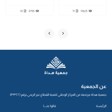
10
8785
11
10625
عن الجمعية
جمعية هداة مرخصة من المركز الوطني لتنمية القطاع غير الربحي برقم (٣٣٢٢)
الرئيسة
قالوا عنـــــا