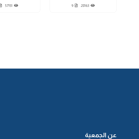
57151
9
28163
عن الجمعية