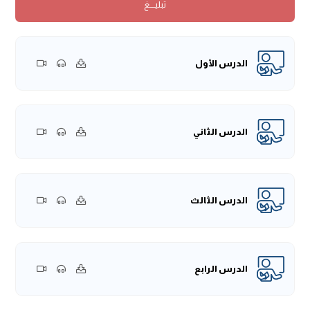
تبليــــغ
هو جنونٌ أن تظن أن هذا العلم يُدرك من أول وهلةٍ، أو بأبسط
مسألةٍ، أو بقراءةٍ عابرةٍ، أو بساعةٍ مارةٍ، وإنما هذا علمٌ هو ميراث
النبوة، والشيء العظيم لا يُدرك إلا بالعمل العظيم، ونحن أحوج ما
الدرس الأول
نكون إلى العلم في هذه الأوقات، التي كثر فيها الجُهَّال، وكثر فيها
المتعالمون، وكثر فيها المتقولون، ليس كل من لبس عباءةً
وتزين بحلية أهل العلم أنه منهم، وليس كل من نطق بقول الله
-جلَّ وعلَا-، وقول رسوله -صلى الله عليه وسلم- فهو عارفٌ بما
الدرس الثاني
احتوت عليه من الدلائل والأحكام، وليس كل من عرف شيئًا من
ذلك مستأمنٌ عليه، فإن هذا العلم كما أنه علمٌ فإنه ديانةٌ، وإن
الإنسان لا يؤمن عليه حتى يكون أهلًا لذلك، بما يكون بينه وبين
الدرس الثالث
الله -جلَّ وعلَا-، من إصلاح النفس، والإقبال عليها.
إذا تقرر ذلك، فاعلموا أنكم مبتلون بهذا الأمر، وأن الله -جلَّ وعلَا-
ناظرٌ ماذا تصنعون، لئن انكب أناسٌ كثيرون على الشهوات
والملذات، فانكبوا أنتم على الكتب والمسائل والقراءة والمطالعات.
الدرس الرابع
ولتعلموا أن ذلك أُنسٌ لأهل العلم، وبه يجدون لذتهم، وبه
يفوزون عند لقاء ربهم.
الإمام البخاري -رحمه الله تعالى- كان يُذكر عنه أنه ربما قام في