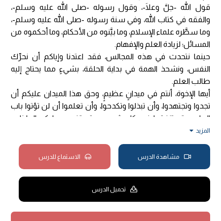
قول الله -جلَّ وعلَا-، وقول رسوله -صلى الله عليه وسلم-،
والفقه في كتاب الله، وفي سنة رسوله -صلى الله عليه وسلم-،
وما سطَّره علماء الإسلام، وما بيَّنوه من الأحكام، وما أحكموه من
المسائل؛ لزيادة العلم والإفهام.
حينما نتحدث في هذه المجالس، فقد اعتدنا وإياكم أن نحرِّك
النفس، ونشحذ الهمة في بداية الحلقة، بشيءٍ مما يحتاج إليه
طالب العلم.
أيها الإخوة، أنتم في ميدانٍ عظيمٍ، وحق هذا الميدان عليكم أن
تجدوا وتجتهدوا، وأن تبذلوا وتكدحوا، وأن تعلموا أن لن تؤتوا باب
العلم، حتى تنفقوا فيه كل شيءٍ، وحتى تذهب عليكم الملذات،
وتفوت عليكم ما يدركه الناس من الشهوات، حين ذلك، فاعلم
المزيد
أنك على باب العلم، وأنك منه قريبٍ، وأنك -بإذن الله جلَّ وعلَا-
موفَّقٌ فيه، وداخلٌ في ميدانه؛ لأن هذا العلم لا يقبل شراكةً ولا
مشاهدة الدرس
الاستماع للدرس
يقبل أنصاف الحلول، ولا يمكن أن يؤتيك بعضه، حتى تؤتيه كلك،
ولذلك يقول القائل:
تحميل الدرس
تمنيت أن تمسي فقيهًا مُناظرًا
بغير عناءٍ والجنون فنونُ