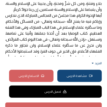
بلاءٍ وفتنةٍ، ومن كل شرٍّ ومحنةٍ، وأن يحيينا على الإسلام والسنة،
وأن يقبضنا على الإسلام والسنة مسلمين، إن ربنا جوادٌ كريمٌ.
أيها الإخوة الكرام، هذا مجلسٌ من المجالس المباركة، الذي نتدارس
وإياكم فيه ما يفتح الله -سبحانه وتعالى- من المسائل والأحكام،
وما سطَّره علماء الإسلام في هذا الباب المبارك، وفي هذا الفقه
العظيم، كتاب الوصايا بعد أن أخذنا جملتها، وأتينا على تمامها،
ونستهل -بإذن الله سبحانه وتعالى- في هذا اليوم كتاب الفرائض،
ولن نخرج عن ما سطَّره علماء الإسلام، ولن نتجاوز ما ذكره
الفقهاء الأعلام، فإن الخير في جوف الفرا، وقد استنبطوا الأحكام
ودونوها، ورتبوها، وأحسنوا أيما إحسانٍ، فلهم منا الدعاء، بأن
يتولاهم الله -جلَّ وعلَا- برحمته، وأن يجزيهم بفضله، وأن يجعلهم
المزيد
في بحبوحة جنته، وأن يعقبهم في ذلك رفعةً في الآخرة، كما كان
ذلك رفعةً لمن سلك سبيلهم في الدنيا.
مشاهدة الدرس
الاستماع للدرس
أيها الإخوة، حينما نبدأ في كتاب الفرائض، فسنحتاج إلى مسائلَ أو
مقدماتٍ، قبل أن نُدلف إلى التفصيلات، لكن بين يدي ذلك، من
تحميل الدرس
الحَسن أن نقرأ ما سطَّره أبو محمدٍ عبد الله بن أحمد بن قدامة
-رحمه الله تعالى- في عمدة الفقه، الذي هو محل دراستنا، ومتن
بحثنا في هذه المجالس المباركة.