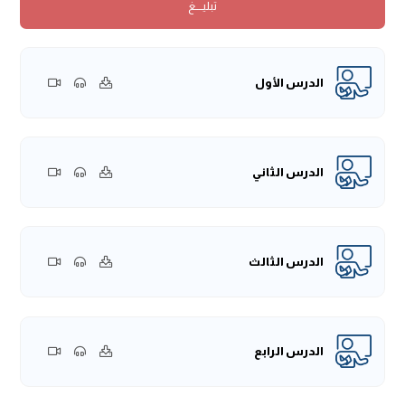
تبليــــغ
{بسم الله، والصلاة والسلام على رسول الله، اللهم اغفر لنا
ولشيخنا والحاضرين والمشاهدين.
قال المصنف -رحمه الله-: كتاب الفرائض، وهي قسمة الميراث،
والوارث ثلاثة أقسامٍ: ذو فرضٍ وعصبةٌ وذو رحمٍ}.
الدرس الأول
يقول المؤلف -رحمه الله تعالى-: "كتاب الفرائض" فكتاب الفرائض
مِن الأبواب التي ذكرها الفقهاء -رحمهم الله تعالى- في ضمن
أبواب الفقه، وما يتعلق بمسائله.
ولما ذكر المؤلف -رحمه الله تعالى- في ما مضى ما يتعلق بالهبات
الدرس الثاني
والأعطيات، التي هي في الدنيا، والتبرعات، التي هي الوقف ونحوها،
وأعقب ذلك بما يكون مقدماتٍ للموت، من الوصايا، وما يستعد
له الإنسان بعد وفاته، مما يرى أنه من الأهمية بمكانٍ، فيحضِّر له،
الدرس الثالث
عسى الله -جلَّ وعلَا- أن يبلِّغه ما أوصى به، وما رغب إلى الله -جلَّ
وعلَا- فيه، من الحفظ والصيانة، ومن الخير والتبرع والإحسان.
بعد ذلك يكون الحديث عن ما يحصل بعد الموت، وهي الكلام في
الفرائض وقسمة المواريث وما يتعلق بها.
الدرس الرابع
وكما قلتُ لكم: الفقهاء جعلوه بابًا من أبواب الفقه، وكتابًا من
كتبه، يدرسونه على طريقة الفقهاء، وربما زاد الفقهاء -رحمهم
الله تعالى- في هذا العلم خصيصةً فجعلوه مدوِّنًا في كتبٍ