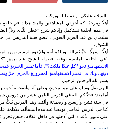
{السلام عليكم ورحمة الله وبركاته.
أهلًا ومرحبًا بكم أعزائي المشاهدين والمشاهدات في حلقةٍ ج
في هذه الحلقة نستكمل وإيَّاكم شرح "قطر النَّدى وبلِّ الصَّ
سليمان بن عبد العزيز العيوني، عضو هيئة التدريس في جامع
الشيخ}.
أهلًا وسهلًا وحيَّاكم الله وبياكم أنتم والإخوة المستمعين 
{في الحلقة الماضية توقفنا فضيلة الشيخ عند تمييز "كم" ا
الاستفهاميةِ نحوُ "كَمْ عبدًا ملكتَ؟". فأما تمييز الخبريةِ فمج
دونها. ولك في تمييز الاستفهاميةِ المجرورةِ بالحرفِ جرٌّ ونص
بسم الله الرحمن الرحيم.
اللهم صلِّ وسلم على نبينا محمدٍ، وعلى آله وأصحابه أجمعين
أما بعد؛ فحيَّاكم الله في الدرس الثامن عشر من دروس شرح "
في سنة ثنتين وأربعين وأربعمائة وألف، وهذا الدرس يُبثُّ من
كنا في الدرس الماضي توقفنا عند هذه المسألة، فتكلمنا على ت
على تمييز الأعداد التي أدخلها في داخل الكلام، فنحن نحرر 
- الواحد والاثنان: لا تمييز لهما، تقول: "جاء رجلٌ واحدٌ، جاء 
المزيد