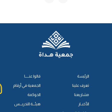
ا جاءك اسمٌ منصوبٌ محوَّلٌ من فاعل -يعني: كان في الأصل فاعلًا
قوله تعالى:
﴿وَاشْتَعَلَ الرَّأْسُ شَيْبًا﴾
، فالذي اشتعل هو شيبُ
خَّرناه ونصبناه، فقلنا "اشتعل الرأسُ شيبًا"، فـ "شيبًا" اسمٌ
.
له: تعالى
﴿وَفَجَّرْنَا الْأَرْضَ عُيُونًا﴾
[القمر/12]، يعني: فجرنا عيونَ
لأرضِ.
بط الكلام فنقول: الاسم المنصوب بعدَ "أفعل" التفضيل، مثل:
الرئيسة
قالوا عنـــــا
مييز؛ لأنه محوَّلٌ من مبتدأ، كقوله تعالى:
﴿أَنَا أَكْثَرُ مِنْكَ مَالًا﴾
تعرف علينا
الجمعية في أرقام
 ونصبناه، فقلنا: "أنا أكثر منك مالًا".
مشاريعنا
الحوكمة
 من وجه محمد.
 من مفعولٍ به، ولا من مبتدأ؛ وهذا قليل، كقولهم "امتلأ الإناءُ
الأخبــار
هيئـــة التدريـــس
لًا.