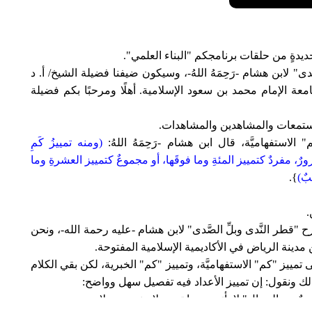
ديدةٍ من حلقات برنامجكم "البناء العلمي".
دى" لابن هشام -رَحِمَهُ اللهُ-، وسيكون ضيفنا فضيلة الشيخ/ أ. د
ة الإمام محمد بن سعود الإسلامية. أهلًا ومرحبًا بكم فضيلة
والمستمعات والمشاهدين والمشاهدات.
لاستفهاميَّة، قال ابن هشام -رَحِمَهُ اللهُ:
(ومنه تمييزُ كَمِ
رورٌ، مفردٌ كتمييز المئةِ وما فوقَها، أو مجموعٌ كتمييز العشرةِ وما
بٌ)
}.
.
قطر النَّدى وبلِّ الصَّدى" لابن هشام -عليه رحمة الله-، ونحن
 مدينة الرياض في الأكاديمية الإسلامية المفتوحة.
مييز "كم" الاستفهاميَّة، وتمييز "كم" الخبرية، لكن بقي الكلام
ذلك ونقول: إن تمييز الأعداد فيه تفصيل سهل وواضح:
واحدٌ من الرجال" لا يأتي بعدها تمييز لا منصوب ولا مجرور.