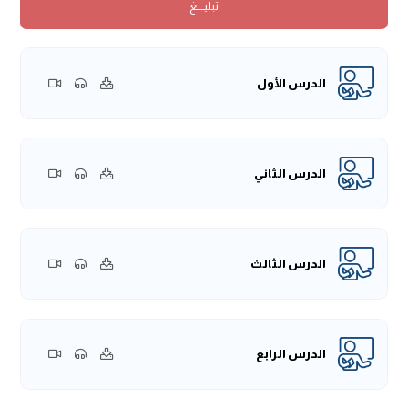
تبليــــغ
مَوْقُوفًا. وَاللهُ أَعْلَمُ)
}.
الحمدُ لله ربِّ العالمين، والصَّلاة والسَّلام على أفضل الأنبياء
والمرسلين، أما بعد:
فإنَّ الشَّريعة المباركة تحرصُ على إيجاد الرَّوابط التي تكونُ بينَ
الدرس الأول
النَّاس، لتكون سببًا من أسبابِ تعاونهم، وقيامِ بعضهم مع
بعضهم الآخر، ولذا قال تعالى:
﴿يَا أَيُّهَا النَّاسُ إِنَّا خَلَقْنَاكُمْ مِنْ ذَكَرٍ
وَأُنْثَى وَجَعَلْنَاكُمْ شُعُوبًا وَقَبَائِلَ لِتَعَارَفُو﴾
[الحجرات: 13]، وقد جاء
بإثباتِ الأنسابِ التي يترتَّب عليها كثيرٌ من الأحكامِ، سواءً فيما
الدرس الثاني
يتعلَّق بالمحرميَّة، أو ما يتعلَّق بالميراثِ، أو ما يتعلَّق بالكشف
والولاية، ونحو ذلك مِن الأحكام، ومن هنا جاءت النُّصوص بالتَّحذيرِ
من الانتسابِ إلى غير مَن يصح إليه الانتساب، فقال -صَلَّى اللهُ
الدرس الثالث
عَلَيْهِ وَسَلَّمَ:
«ملعونٌ من انتسب إلى غير آبائه»
.
وإذا تقرَّرَ هذا فإنَّ الشَّريعة قد جعلت لإثبات الأنساب أبوابًا
محدَّدةٌ، وهما: بابان يجمعهما شيءٌ واحد:
الباب الأوَّل: الفراش، فإذا كانت المرأة فراشًا للرجل يجوز له شرعًا
الدرس الرابع
وطؤها، فإنَّه يثبت نسب أولادها له، وهذا له وجهان:
* الأوَّل: الزَّواج، فإنَّ مَن تزوَّج بامرأةٍ ودخل بها، فإذا جاءت بولدٍ
لستَّةِ أشهرٍ فما فوق فإنَّه يُنسب هذا الولد لصاحب الفراش،