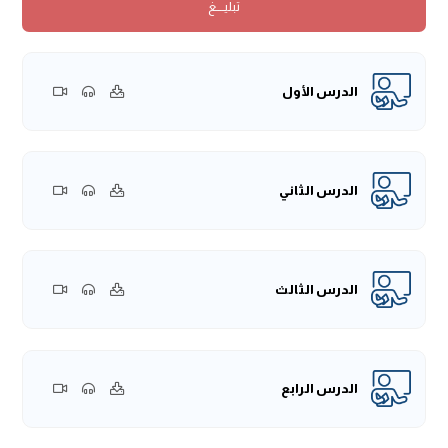
تبليــــغ
لتعرُّف حقيقة ما أخبرَ به في الحديث.
قال -صَلَّى اللهُ عَلَيْهِ وَسَلَّمَ:
«نَعَمْ، يَسُبُّ أَبَا الرَّجُلِ، فَيَسُبُّ أَبَاهُ،
وَيَسُبُّ أُمَّهُ فَيَسُبُّ أُمَّهُ»
، فاعتبر الحكم على الفعل باعتبار آثاره وما
يُؤدِّي إليه.
الدرس الأول
والحديث فيه دلالة على أنَّ الأصل في السِّباب هو المنع والتَّحريم.
{قال المؤلف -رَحِمَهُ اللهُ تَعَالَى:
(وَعَنِ الْأَعْمَشِ، عَنْ أَبي صَالحٍ، عَنْ
أَبي هُرَيْرَةَ -رَضِيَ اللهُ عَنْهُ- قَالَ: قَالَ رَسُولُ اللهِ -صَلَّى اللهُ عَلَيْهِ
وَسَلَّمَ:
«مَنْ قَتَلَ نَفْسَهُ بِحَدِيدَةٍ فَحَدِيدَتُهُ فِي يَدِهِ يَـتَوَجَّأُ بِهَا فِي
الدرس الثاني
بَطْنِهِ فِي نَارِ جَهَنَّم خَالِدًا مُخَلَّدًا فِيهَا أَبَدًا، وَمَنْ شَرِبَ سُمًّا فَقَتَلَ
نَفْسَهُ، فَهُوَ يَتَحَسَّاهُ فِي نَارِ جَهَنَّمَ خَالِدًا مُخَلَّدًا فِيْهَا أَبَدًا، وَمَنْ تَرَدَّى
مِنْ جَبَلٍ فَقَتَلَ نَفْسَهُ,فَهُوَ يَتَرَدَّى فِي نَارِ جَهَنَّمَ خَالِدًا مُخَلَّدًا فِيْهَا
الدرس الثالث
أَبَدً»
)
}.
في هذا الحديث تحريم قتل الإنسان لنفسه مهما بلغت به
الظروف، ومهما كان عنده من المصائب، فإنَّ هذه أمورٌ قدَّرها
الله -جلَّ وعَلا- ليختبره ولتكون من أسباب رِفْعَتِه.
الدرس الرابع
وفي هذا الحديث: أنَّ اختلاف طريقة القتل لا تكون سببًا من
أسباب إلغاء الإثم في قتل الإنسان لنفسه أو لغيره.
واستدلَّ الجمهور بهذا على إثبات القصاص في القتل بالمثقَّل