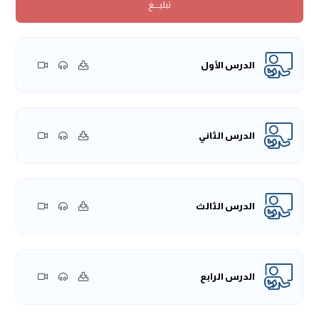
تبليــــغ
إذن عرض اليمين في الأصل يكون على الْمدَّعى عليه، فإذا ادُّعيَ
على جماعة؛ فحينئذٍ يُطلَبُ منهم جميعًا اليمين، ولكن إن أدَّوا
اليمين بترتيبٍ فيما بينهم قُبِلَ منهم ذلك، وإلَّا فإنَّ القاضي يقوم
بتنظيم هذه اليمين.
الدرس الأول
كيف يكون التَّنظيم بينهم؟
إن كان هناكَ مُدَّعًى عليه أصيل قُدِّمَ، ثم يُقدَّم كلُّ واحدٍ من
الْمدَّعينَ بحسبِ كِبَر حجم مُشاركته في المسألة الْمدَّعى فيها.
وإن تساووا فحينئذٍ قال الجمهور: يُسهَمُ بينهم، واستدلوا بهذا
الدرس الثاني
الحديث:
(فَأَمَرَ أَنْ يُسْهَمَ بَيْنَهُم فِي الْيَمِينِ)
، فتُوضَع قرعة ليُعرَف
أيُّهم الذي ينبغي تقديمه، وأيُّهم يحلف قبل الآخر.
وقد استدلَّ الجمهور بهذا على مَشروعية القُرْعة وضربِ السِّهام،
الدرس الثالث
وقد خالف في ذلك الحنفيَّة فقالوا: هو نوعٌ من أنواع الخرس
والتَّخمينِ، والبناء على الظُّنون المجرَّدة.
نقول: ما دام أنَّه قد ثبتَ فِعله عن النَّبي -صَلَّى اللهُ عَلَيْهِ وَسَلَّمَ-
في مواطن فوردَ عنه -صَلَّى اللهُ عَلَيْهِ وَسَلَّمَ- أنَّه
(إِذَا أَرَادَ سَفَرًا
الدرس الرابع
أَقْرَعَ بَيْنَ نِسَائِه)
، ونحو ذلك، فقال -صَلَّى اللهُ عَلَيْهِ وَسَلَّمَ:
«لَوْ
يَعْلَمُ النَّاسُ مَا فِي النِّدَاءِ وَالصَّفِّ الْأَوَّلِ ثُمَّ لَمْ يَجِدُوا إِلَّا أَنْ يَسْتَهِمُوا
عَلَيْهِ لَاسْتَهَمُو»
، ونحو ذلك من النُّصوص؛ فدلَّ هذا على