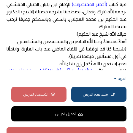
فيه كتاب
(أخصر المختصرات)
للإمام ابن بلبان الحنبلي الدمشقي
-رحمه الله تبارك وتعالى- يصطحبنا بشرحه فضيلة الشيخ/ الدكتور
عبد الحكيم بن محمد العجلان، باسمي وباسمكم جميعًا نرحب
بشيخنا المبارك.
حياك الله شيخ عبد الحكيم}.
أهلًا وسهلًا، وحيا الله الحاضرين والمستمعين والمشاهدين.
{شيخنا كنا قد توقفنا في اللقاء الماضي عند باب العارية، وابتدأنا
في أول مسألتين فيهما تقريبًا}.
نعم، استعن بالله، نُكمل إن شاء الله.
{قال -رحمه الله-:
(وَالْعَارِيَةُ سُنَّةٌ، وَكُلُّ مَا يُنْتَفَعُ بِهِ مَعَ بَقَاءِ عَيْنِهِ
نَفْعًا مُبَاحًا تَصِحُّ إِعَارَتُهُ إِلَّا الْبُضْعَ، وَعَبْدًا مُسْلِمًا لِكَافِرٍ، وَصَيْدًا وَنَحْوَهُ
المزيد
لِمُحْرِمٍ، وَأَمَةً، وَأَمْرَدَ لِغَيْرِ مَأْمُونٍ)
}.
بسم الله الرحمن الرحيم.
مشاهدة الدرس
الاستماع للدرس
الحمد لله رب العالمين، وصلى الله وسلم وبارك على نبينا محمد
وعلى آله وأصحابه وسلم تسليمًا كثيرًا إلى يوم الدين، أما بعد؛
تحميل الدرس
فنسأل الله -جلّ وعلا- أن يُؤمننا في ديارنا، وأن يُؤمن إخواننا
المسلمين، وأن يُبلغنا الخير، وأن يدفع الشرور، وأن يمنع البلايا،
وأن يحفظنا من الرزايا، وأن يجعلنا وإياكم في أمنٍ وأمانٍ وتوفيقٍ يا