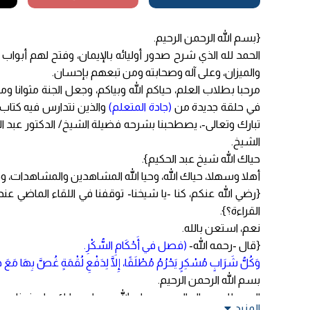
{بسم الله الرحمن الرحيم.
الحمد لله الذي شرح صدور أوليائه بالإيمان، وفتح لهم أبواب 
والميزان، وعلى آله وصحابته ومن تبعهم بإحسان.
مرحبا بطلاب العلم، حياكم الله وبياكم، وجعل الجنة مثوانا وم
في حلقة جديدة من
(جادة المتعلم)
والذين نتدارس فيه كتاب
تبارك وتعالى-، يصطحبنا بشرحه فضيلة الشيخ/ الدكتور عبد
الشيخ.
حياك الله شيخ عبد الحكيم}.
أهلا وسهلا، حياك الله، وحيا الله المشاهدين والمشاهدات، و
{رضي الله عنكم، كنا -يا شيخنا- توقفنا في اللقاء الماضي عن
القراءة؟}.
نعم، استعن بالله.
{قال -رحمه الله-
(فصل في أَحْكَامِ السُّكْرِ.
وَكُلُّ شَرَابٍ مُسْكِرٍ يَحْرُمُ مُطْلَقًا، إِلَّا لِدَفْعِ لُقْمَةٍ غُصَّ بِهَا مَعَ خَو
بسم الله الرحمن الرحيم.
الحمد لله رب العالمين، وصلى الله وسلم وبارك على نبينا محم
المزيد