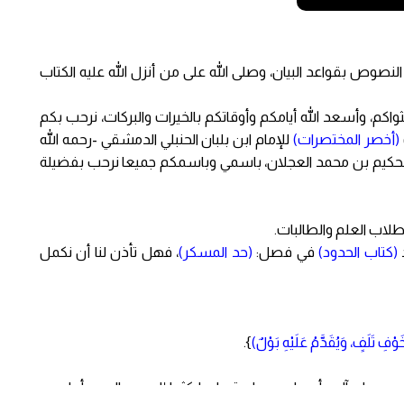
النصوص بقواعد البيان، وصلى الله على من أنزل الله عليه الكتاب
ثواكم، وأسعد الله أيامكم وأوقاتكم بالخيرات والبركات، نرحب بكم
(أخصر المختصرات)
للإمام ابن بلبان الحنبلي الدمشقي -رحمه الله
 الحكيم بن محمد العجلان، باسمي وباسمكم جميعا نرحب بفضيلة
طلاب العلم والطالبات.
د
(كتاب الحدود)
في فصل:
(حد المسكر)
، فهل تأذن لنا أن نكمل
ْفِ تَلَفٍ، وَيُقَدَّمُ عَلَيْهِ بَوْلٌ)
}.
د، وعلى آله وأصحابه وسلم تسليما كثيرا إلى يوم الدين. أما بعد،