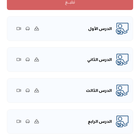
تبليــــغ
الفقهاء تبعًا لذلك بعض المسائل المتعلقة بالبُغاة، وربما ذكروا
أحكام الخوارج فيه.
وقد ابتدأ المؤلف -رحمه الله تعالى- في أصل هذا الباب وهو حد
(قُطَّاعُ الطَّرِيقِ)
، وقطاع الطريق قد جاءوا في كتاب الله وفي سنة
الدرس الأول
نبيه
ﷺ
،
﴿إِنَّمَا جَزَاءُ الَّذِينَ يُحَارِبُونَ اللَّهَ وَرَسُولَهُ وَيَسْعَوْنَ فِي الْأَرْضِ
فَسَادًا أَن يُقَتَّلُوا أَوْ يُصَلَّبُوا أَوْ تُقَطَّعَ أَيْدِيهِمْ وَأَرْجُلُهُم مِّنْ خِلَافٍ أَوْ
يُنفَوْا مِنَ الْأَرْضِ ۚ ذَٰلِكَ لَهُمْ خِزْيٌ فِي الدُّنْيَا ۖ وَلَهُمْ فِي الْآخِرَةِ عَذَابٌ
عَظِيمٌ﴾
[المائدة:33]، وقطاع الطريق لا شك أن ذلك من أعظم
الدرس الثاني
ما يكون به تخويف الناس، وعدم الأمن على أنفسهم، أو
أعراضهم، أو أموالهم، ولا يرتدع السفهاء والفساق والفجار وأهل
الضلال، إلا إذا كانت العقوبة شديدة، والحد في ذلك رادع، ولذلك
الدرس الثالث
كانت من أعظم الحدود وأفتكها، وأشد هذه الحدود هو حد قطاع
الطريق.
يقول المؤلف -رحمه الله-:
(وَقُطَّاعُ الطَّرِيقِ أَنْوَاعٌ)
، والمقصود
قطاع الطريق المكلفون الملتزمون الذين يعرضون للناس
الدرس الرابع
بالسلاح، سواء كانوا في الصحراء، أو في البنيان، على أحد الأقوال،
يأخذ أموال الناس مجاهرة، ويقتلونهم ويعتدون عليهم.
إذًا هي مكلفون ملتزمون، يعرضون للناس بالسلاح. هل يختص