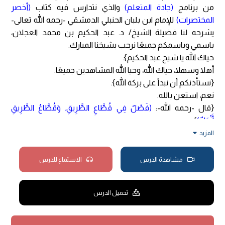
من برنامج
(جادة المتعلم)
والذي نتدارس فيه كتاب
(أخصر
المختصرات)
للإمام ابن بلبان الحنبلي الدمشقي -رحمه الله تعالى-
يشرحه لنا فضيلة الشيخ/ د. عبد الحكيم بن محمد العجلان،
باسمي وباسمكم جميعًا نرحب بشيخنا المبارك.
حياك الله يا شيخ عبد الحكيم}.
أهلا وسهلا، حياك الله، وحيا الله المشاهدين جميعًا.
{نستأذنكم أن نبدأ على بركة الله}.
نعم، استعن بالله.
{قال -رحمه الله-:
(فَصْلٌ فِي قُطَّاعِ الطَّرِيقِ. وَقُطَّاعُ الطَّرِيقِ
أَنْوَاعٌ)
}.
بسم الله الرحمن الرحيم.
المزيد
الحمد لله رب العالمين، وصلى الله وسلم وبارك على نبينا محمد،
وعلى آله وأصحابه وسلم تسليما كثيرا إلى يوم. أمَّا بعد، فأسأل
مشاهدة الدرس
الاستماع للدرس
الله -جل وعلا- أن يفيض علينا وعليكم من رحماته، وأن يجعلنا من
أهل رضوانه، وأن يُبلغنا الخير والهدى، والبر والتقوى، وأن يغفر لنا
تحميل الدرس
ولوالدينا وأزواجنا وذرياتنا وأحبابنا والمسلمين.
هذا الفصل الذي عقده المؤلف -رحمه الله تعالى- من
(كتاب
الحدود)
في حد من هذه الحدود، وهو حد
(قُطَّاعُ الطَّرِيقِ)
، ويَذكر