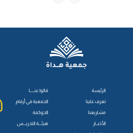
حِلَّ)
}.
وأما لو خنقته فقط بدون فلا يحل بذلك، ولذا كان ولا بد من إنهار
 قصدًا، وبناء على ذلك، لو أنَّ شخصا أراد أن يرسلها مثلا لتتعلم
يقصد الإرسال، ولأجل ذلك قالوا: لا بد أن يكون الإرسال منه، وكما
(فَلَوِ اسْتَرْسَلَ جَارِحٌ بِنَفْسِهِ)
أي
جري ونحوه فصاد، فهنا قالوا: لا يحل؛ لأنه لم يقصد من المرسل هذا
الٍ، وَسُنَّ تَكْبِيرٌ مَعَهَا)
}.
تكون تسمية عند الإرسال.
 الإرسال فالحمد لله، وليس بلازم أنك إذا أرسلته قاصدا أن يصيد
الرئيسة
قالوا عنـــــا
 يصيد وذكرت اسم الله -جل وعلا-، فكما لو أرسلته إلى غزال فصاد
 إلى التي قصدتها وصاد أخرى فيحل.
تعرف علينا
الجمعية في أرقام
اء نفسه أو غيره، ولكن لا يكون بدون قصد، فلو استرسل بنفسه،
مشاريعنا
الحوكمة
ي الذكاة فهي هنا كذلك، ولكن فرق فقهاء الحنابلة -رحمهم الله
الأخبــار
هيئـــة التدريـــس
ك تسقط مع السهو فتحل المذكاة، وهنا لو نسي فإنها لا تحل