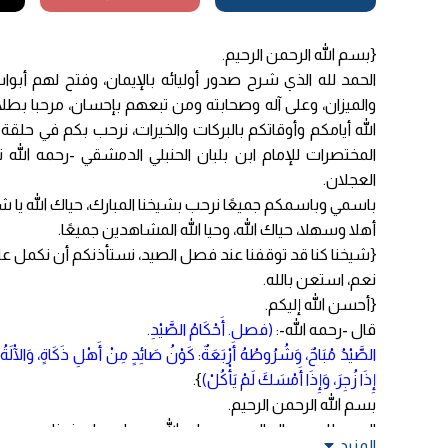
{بسم الله الرحمن الرحيم.
الحمد لله الذي شرح صدور أوليائه بالإيمان، وفتح لهم أبو
والميزان، وعلى آله وصحابته ومن تبعهم بإحسان، مرحبا بطلاب
الله أيامكم وأوقاتكم بالبركات والخيرات، نرحب بكم في حلقة
المختصرات للإمام ابن بلبان الحنبلي الدمشقي -رحمه الله 
العجلان.
باسمي وباسمكم جميعًا نرحب بشيخنا المبارك، حياك الله يا شي
أهلا وسهلا، حياك الله، وحيا الله المشاهدين جميعًا.
{شيخنا كنا قد توقفنا عند فصل الصيد، نستأذنكم أن نكمل على 
نعم، استعن بالله.
{أحسن الله إليكم.
قال -رحمه الله-:
(فصل. أَحْكَامُ الصَّيْدِ.
الصَّيْدُ مُبَاحٌ، وَشُرُوطُهُ أَرْبَعَةٌ: كَوْنُ صَائِدٍ مِنْ أَهْلِ ذَكَاةٍ، وَالْآلَةُ، 
إِذَا زُجِرَ، وَإِذَا أَمْسَكَ لَمْ يَأْكُلْ)
}.
بسم الله الرحمن الرحيم.
الحمد لله رب العالمين، وصلى الله وسلم على نبينا محمد، 
المزيد