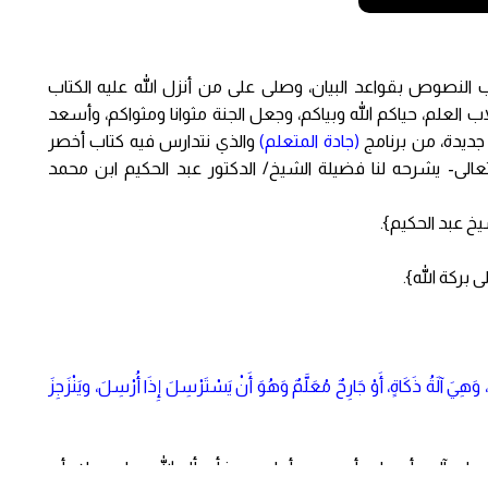
اب النصوص بقواعد البيان، وصلى على من أنزل الله عليه الكتاب
 العلم، حياكم الله وبياكم، وجعل الجنة مثوانا ومثواكم، وأسعد
 جديدة، من برنامج
(جادة المتعلم)
والذي نتدارس فيه كتاب أخصر
تعالى- يشرحه لنا فضيلة الشيخ/ الدكتور عبد الحكيم ابن محمد
خ عبد الحكيم}.
بركة الله}.
وَهِيَ آلَةُ ذَكَاةٍ، أَوْ جَارِحٌ مُعَلَّمٌ وَهُوَ أَنْ يَسْتَرْسِلَ إِذَا أُرْسِلَ، ويَنْزَجِزَ
وعلى آله وأصحابه أجمعين. أما بعد، فأسأل الله -جل وعلا- أن